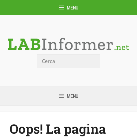
Vai
MENU
al
contenuto
Cerca
MENU
Oops! La pagina