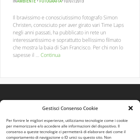
IN
AMBIENTE
•
FOTOGRAFIA
•
10/07/2013
Il bravissimo e conosciutissimo fotografo Simon
Christen, conosciuto per aver girato vari Time Laps
negli anni passati, ha pubblicato in rete un
interessantissimo e soprattutto bellissimo filmato
che mostra la baia di San Francisco. Per chi non lo
sapesse il ...
Continua
Gestisci Consenso Cookie
Per fornire le migliori esperienze, utilizziamo tecnologie come i cookie
per memorizzare e/o accedere alle informazioni del dispositivo. Il
consenso a queste tecnologie ci permetterà di elaborare dati come il
comportamento di navigazione o ID unici su questo sito. Non
Quest'opera è distribuita con Licenza
Creative