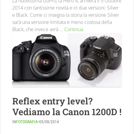
La nuovissima GoPro, la Hero 4, arriverà il 5 Ottobre
2014 con tantissime novità e in due versioni: Silver
e Black. Come ci insegna la storia la versione Silver
sarà una versione limitata e meno costosa della
Black, che invece avrà ...
Continua
Reflex entry level?
Vediamo la Canon 1200D !
IN
FOTOGRAFIA
•
05/08/2014