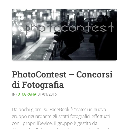
PhotoContest – Concorsi
di Fotografia
IN
FOTOGRAFIA
•
01/01/2015
Da pochi giorni su FaceBook è “nato” un nuovo
gruppo riguardante gli scatti fotografici effettuati
con i propri iDevice. Il gruppo è gestito da