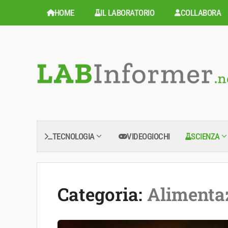
Vai
HOME
IL LABORATORIO
COLLABORA
al
contenuto
TECNOLOGIA
VIDEOGIOCHI
SCIENZA
Categoria:
Alimenta