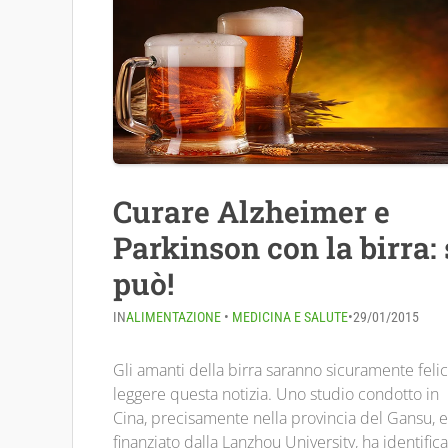
Curare Alzheimer e
Parkinson con la birra: 
può!
IN
ALIMENTAZIONE
•
MEDICINA E SALUTE
•
29/01/2015
Gli amanti della birra saranno sicuramente felic
leggere questa notizia. Uno studio condotto in
Cina, precisamente nella provincia del Gansu, e
finanziato dalla Lanzhou University, ha identific