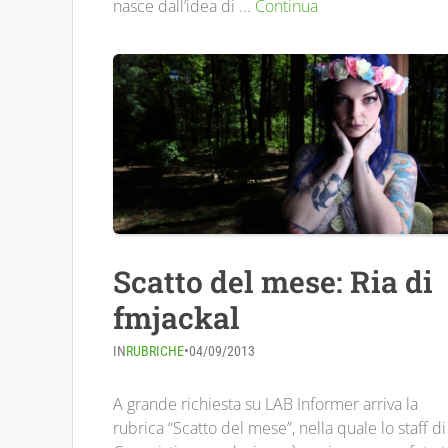
nasce dall’idea di ...
Continua
Scatto del mese: Ria di
fmjackal
IN
RUBRICHE
•
04/09/2013
A grande richiesta su LAB Informer arriva la
rubrica “Scatto del mese”, nella quale lo staff di