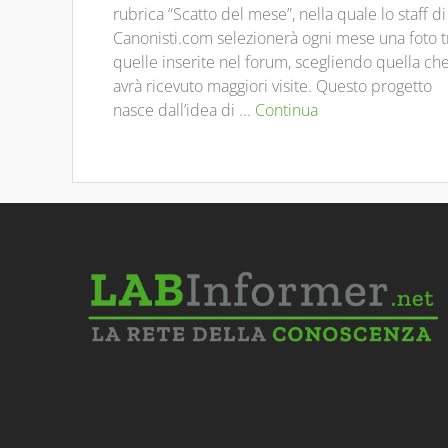
rubrica “Scatto del mese”, nella quale lo staff di
Canonisti.com selezionerà ogni mese una foto t
quelle inserite nel forum, scegliendo quella ch
avrà ricevuto maggiori visite. Questo progetto
nasce dall’idea di ...
Continua