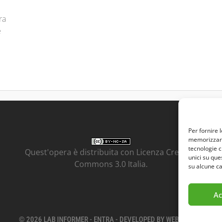
ra
e
Per fornire 
memorizzare 
tecnologie c
Quest'opera è distribuita con Licenza
Creative
unici su que
Commons 3.0 Italia
.
su alcune ca
Ac
© 2026 LAB INFORMER -
ENTRA
- DEVELOPED BY
WEB GENIUS