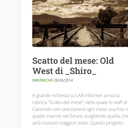
Scatto del mese: Old
West di _Shiro_
IN
RUBRICHE
•
28/06/2014
A grande richiesta su LAB Informer arriva la
rubrica “Scatto del mese”, nella quale lo staff di
Canonisti.com selezionerà ogni mese una foto t
quelle inserite nel forum, scegliendo quella ch
avrà ricevuto maggiori visite. Questo progetto