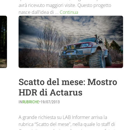
avrà ricevuto maggiori visite. Questo progetto
nasce dall’idea di ...
Continua
Scatto del mese: Mostro
HDR di Actarus
IN
RUBRICHE
•
19/07/2013
A grande richiesta su LAB Informer arriva la
rubrica “Scatto del mese”, nella quale lo staff di