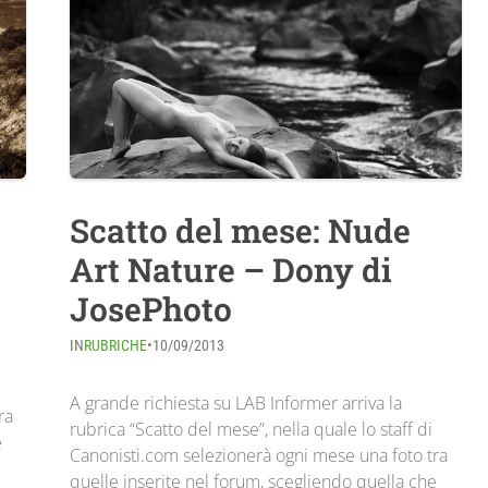
Scatto del mese: Nude
Art Nature – Dony di
JosePhoto
IN
RUBRICHE
•
10/09/2013
A grande richiesta su LAB Informer arriva la
ra
rubrica “Scatto del mese”, nella quale lo staff di
e
Canonisti.com selezionerà ogni mese una foto tra
quelle inserite nel forum, scegliendo quella che