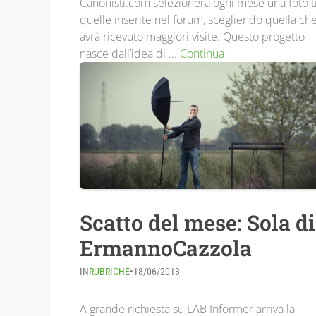
Canonisti.com selezionerà ogni mese una foto t
quelle inserite nel forum, scegliendo quella ch
avrà ricevuto maggiori visite. Questo progetto
nasce dall’idea di ...
Continua
Scatto del mese: Sola di
ErmannoCazzola
IN
RUBRICHE
•
18/06/2013
A grande richiesta su LAB Informer arriva la