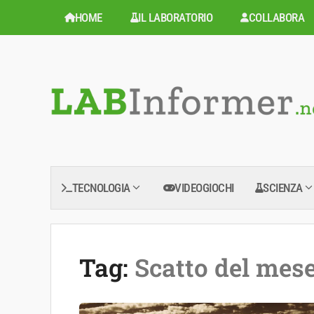
Vai
HOME
IL LABORATORIO
COLLABORA
al
contenuto
TECNOLOGIA
VIDEOGIOCHI
SCIENZA
Tag:
Scatto del mes