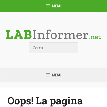
Vai
MENU
al
contenuto
Cerca
MENU
Oops! La pagina