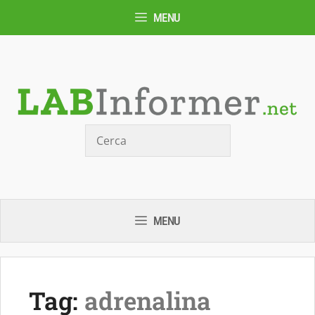
Vai
MENU
al
contenuto
Cerca
MENU
Tag:
adrenalina