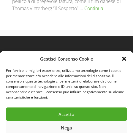
pellicola di pregevole fattura, come il film danese di
Thomas Vinterberg “Il Sospetto” ...
Continua
Gestisci Consenso Cookie
Per fornire le migliori esperienze, utilizziamo tecnologie come i cookie
per memorizzare e/o accedere alle informazioni del dispositivo. Il
consenso a queste tecnologie ci permetterà di elaborare dati come il
comportamento di navigazione o ID unici su questo sito. Non
Quest'opera è distribuita con Licenza
Creative
acconsentire o ritirare il consenso può influire negativamente su alcune
Commons 3.0 Italia
.
caratteristiche e funzioni.
Accetta
Nega