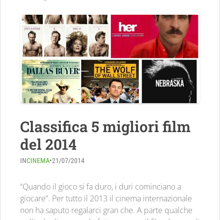
Classifica 5 migliori film
del 2014
IN
CINEMA
•
21/07/2014
“Quando il gioco si fa duro, i duri cominciano a
giocare”. Per tutto il 2013 il cinema internazionale
non ha saputo regalarci gran che. A parte qualche