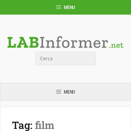
Vai
MENU
al
contenuto
Cerca
MENU
Tag:
film