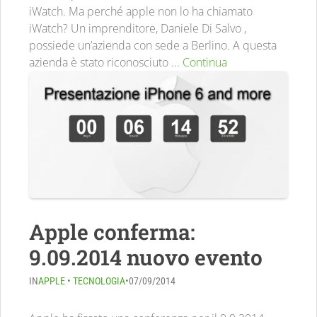
iWatch. Ma perché apple non lo ha chiamato
iWatch? Un imprenditore, Daniele Di Salvo ,
possiede un’azienda con sede a Berlino. A questa
azienda è stato riconosciuto ...
Continua
Apple conferma:
9.09.2014 nuovo evento
IN
APPLE
•
TECNOLOGIA
•
07/09/2014