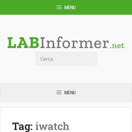
Vai
MENU
al
contenuto
Cerca
MENU
Tag:
iwatch