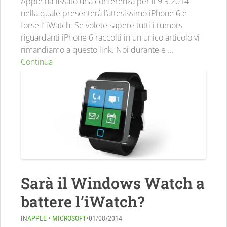
Apple ha fissato una conferenza per il 9.9.2014
nella quale presenterà l’attesissimo iPhone 6 e
forse l’ iWatch. Se volete sapere tutti i rumors
riguardanti iPhone 6 raccolti in un unico articolo vi
rimandiamo a questo link. Noi durante e ...
Continua
Sarà il Windows Watch a
battere l’iWatch?
IN
APPLE
•
MICROSOFT
•
01/08/2014