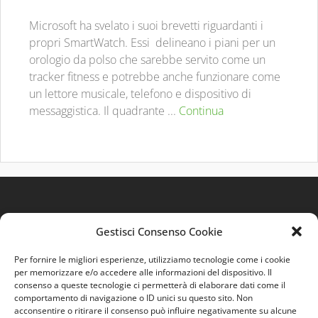
Microsoft ha svelato i suoi brevetti riguardanti i
propri SmartWatch. Essi delineano i piani per un
orologio da polso che sarebbe servito come un
tracker fitness e potrebbe anche funzionare come
un lettore musicale, telefono e dispositivo di
messaggistica. Il quadrante ...
Continua
Gestisci Consenso Cookie
Per fornire le migliori esperienze, utilizziamo tecnologie come i cookie
per memorizzare e/o accedere alle informazioni del dispositivo. Il
consenso a queste tecnologie ci permetterà di elaborare dati come il
comportamento di navigazione o ID unici su questo sito. Non
Quest'opera è distribuita con Licenza
Creative
acconsentire o ritirare il consenso può influire negativamente su alcune