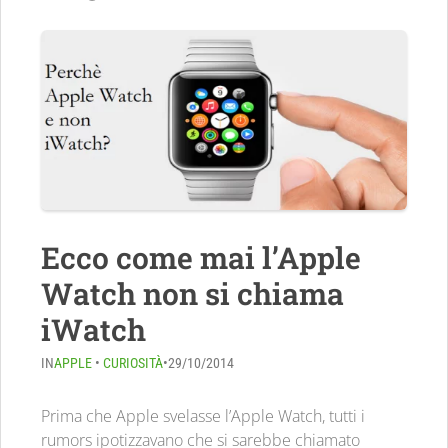
Ecco come mai l’Apple
Watch non si chiama
iWatch
IN
APPLE
•
CURIOSITÀ
•
29/10/2014
Prima che Apple svelasse l’Apple Watch, tutti i
rumors ipotizzavano che si sarebbe chiamato