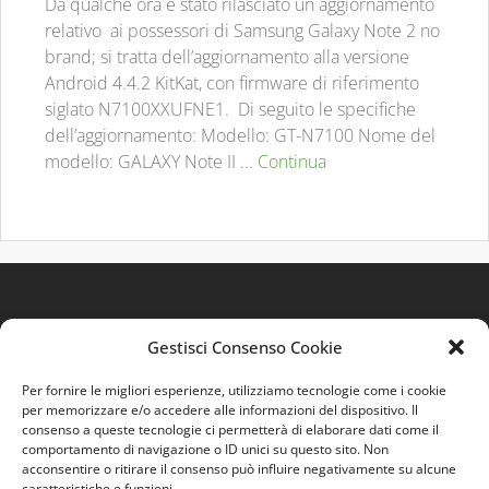
Da qualche ora è stato rilasciato un aggiornamento
relativo ai possessori di Samsung Galaxy Note 2 no
brand; si tratta dell’aggiornamento alla versione
Android 4.4.2 KitKat, con firmware di riferimento
siglato N7100XXUFNE1. Di seguito le specifiche
dell’aggiornamento: Modello: GT-N7100 Nome del
modello: GALAXY Note II ...
Continua
Gestisci Consenso Cookie
Per fornire le migliori esperienze, utilizziamo tecnologie come i cookie
per memorizzare e/o accedere alle informazioni del dispositivo. Il
consenso a queste tecnologie ci permetterà di elaborare dati come il
comportamento di navigazione o ID unici su questo sito. Non
Quest'opera è distribuita con Licenza
Creative
acconsentire o ritirare il consenso può influire negativamente su alcune
Commons 3.0 Italia
.
caratteristiche e funzioni.