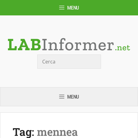
Vai
MENU
al
contenuto
Cerca
MENU
Tag:
mennea