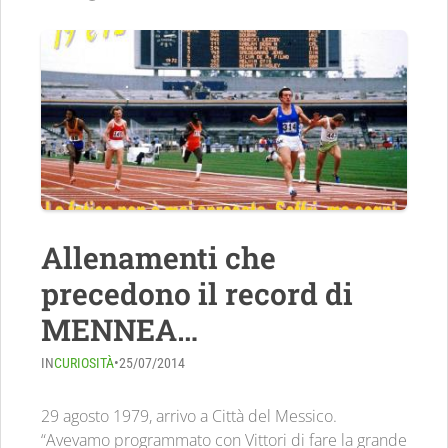
Allenamenti che
precedono il record di
MENNEA…
IN
CURIOSITÀ
•
25/07/2014
29 agosto 1979, arrivo a Città del Messico.
“Avevamo programmato con Vittori di fare la grande