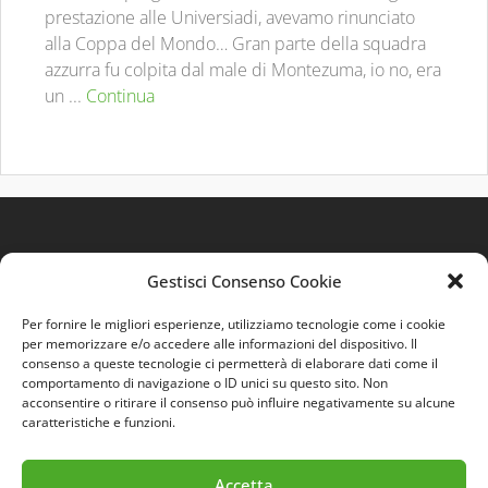
prestazione alle Universiadi, avevamo rinunciato
alla Coppa del Mondo… Gran parte della squadra
azzurra fu colpita dal male di Montezuma, io no, era
un ...
Continua
Gestisci Consenso Cookie
Per fornire le migliori esperienze, utilizziamo tecnologie come i cookie
per memorizzare e/o accedere alle informazioni del dispositivo. Il
consenso a queste tecnologie ci permetterà di elaborare dati come il
comportamento di navigazione o ID unici su questo sito. Non
Quest'opera è distribuita con Licenza
Creative
acconsentire o ritirare il consenso può influire negativamente su alcune
Commons 3.0 Italia
.
caratteristiche e funzioni.
Accetta