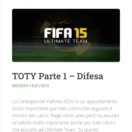
TOTY Parte 1 – Difesa
IN
GIOCHI
•
15/01/2015
La consegna del Pallone d’Oro è un appuntamento
molto importante per tutti coloro che seguono il
mondo del calcio. Negli ultimi anni però ha assunto
un valore molto importante anche per tutti coloro
che giocano ad Ultimate Team. Su questo