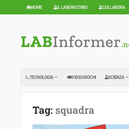
Vai
HOME
IL LABORATORIO
COLLABORA
al
contenuto
TECNOLOGIA
VIDEOGIOCHI
SCIENZA
Tag:
squadra