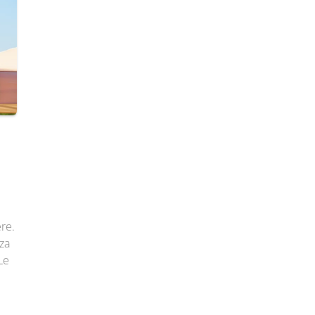
ere.
nza
Le