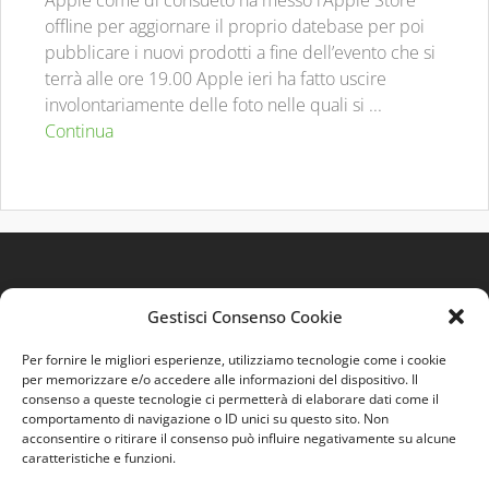
Apple come di consueto ha messo l’Apple Store
offline per aggiornare il proprio datebase per poi
pubblicare i nuovi prodotti a fine dell’evento che si
terrà alle ore 19.00 Apple ieri ha fatto uscire
involontariamente delle foto nelle quali si ...
Continua
Gestisci Consenso Cookie
Per fornire le migliori esperienze, utilizziamo tecnologie come i cookie
per memorizzare e/o accedere alle informazioni del dispositivo. Il
consenso a queste tecnologie ci permetterà di elaborare dati come il
comportamento di navigazione o ID unici su questo sito. Non
Quest'opera è distribuita con Licenza
Creative
acconsentire o ritirare il consenso può influire negativamente su alcune
Commons 3.0 Italia
.
caratteristiche e funzioni.