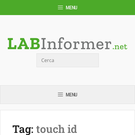
Vai
MENU
al
contenuto
Cerca
MENU
Tag:
touch id