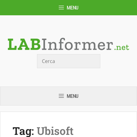
Vai
MENU
al
contenuto
Cerca
MENU
Tag:
Ubisoft