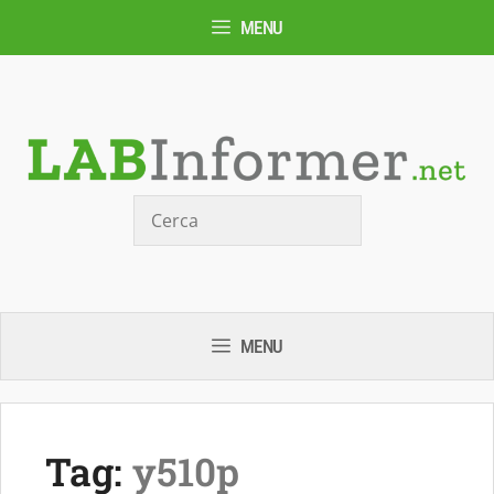
Vai
MENU
al
contenuto
Cerca
MENU
Tag:
y510p