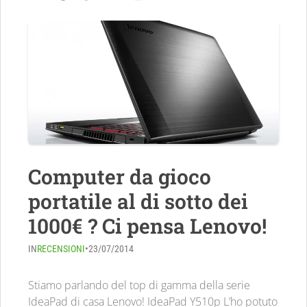
Computer da gioco
portatile al di sotto dei
1000€ ? Ci pensa Lenovo!
IN
RECENSIONI
•
23/07/2014
Stiamo parlando del top di gamma della serie
IdeaPad di casa Lenovo! IdeaPad Y510p L’ho potuto