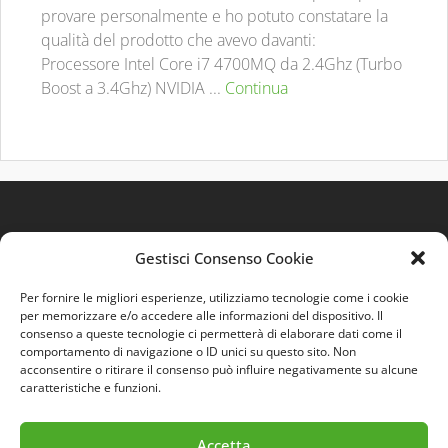
provare personalmente e ho potuto constatare la
qualità del prodotto che avevo davanti:
Processore Intel Core i7 4700MQ da 2.4Ghz (Turbo
Boost a 3.4Ghz) NVIDIA ...
Continua
Gestisci Consenso Cookie
Per fornire le migliori esperienze, utilizziamo tecnologie come i cookie
per memorizzare e/o accedere alle informazioni del dispositivo. Il
consenso a queste tecnologie ci permetterà di elaborare dati come il
comportamento di navigazione o ID unici su questo sito. Non
Quest'opera è distribuita con Licenza
Creative
acconsentire o ritirare il consenso può influire negativamente su alcune
Commons 3.0 Italia
.
caratteristiche e funzioni.
Accetta