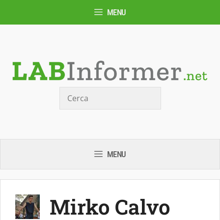
Vai
MENU
al
contenuto
Cerca
MENU
Mirko Calvo