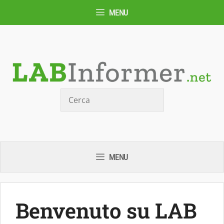
Vai
MENU
al
contenuto
Cerca
MENU
Benvenuto su LAB