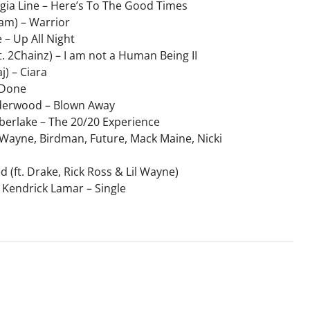
gia Line – Here’s To The Good Times
i.am) – Warrior
 – Up All Night
t. 2Chainz) – I am not a Human Being II
aj) – Ciara
 Done
derwood – Blown Away
mberlake – The 20/20 Experience
l Wayne, Birdman, Future, Mack Maine, Nicki
d (ft. Drake, Rick Ross & Lil Wayne)
 Kendrick Lamar – Single