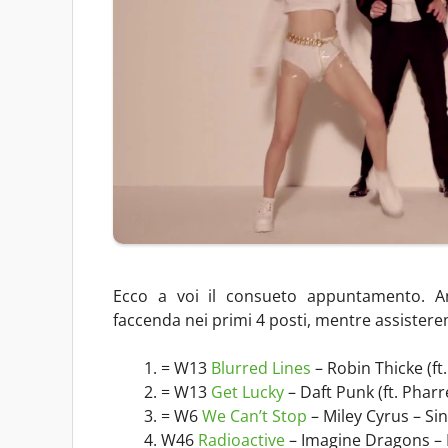
Ecco a voi il consueto appuntamento. 
faccenda nei primi 4 posti, mentre assisterem
= W13
Blurred Lines
– Robin Thicke (ft.
= W13
Get Lucky
– Daft Punk (ft. Phar
= W6
We Can’t Stop
– Miley Cyrus – Sin
W46
Radioactive
– Imagine Dragons – 