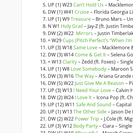
UP (1) W23
Can’t Hold Us
– Macklemore
DW (1) W41
Cruise
– Florida Georgia Li
UP (1) W9
Treasure
– Bruno Mars – U
N W1
Holy Grail
– Jay-Z (ft. Justin Ti
DW (2) W22
Mirrors
– Justin Timberla
= W29
Cups (Pitch Perfect’s “When I’m
UP (3) W18
Same Love
– Macklemore & 
DW (3) W14
Come & Get It
– Selena Go
= W13
Clarity
– Zedd (ft. Foxes) – Singl
UP (1) W8
Love Somebody
– Maroon 5
DW (3) W16
The Way
– Ariana Grande (
DW (5) W22
Just Give Me A Reason
– Pi
UP (3) W13
I Need Your Love
– Calvin H
DW (2) W24
I Love It
– Icona Pop (ft. Ch
UP (12) W11
Safe And Sound
– Capital
UP (1) W13
The Other Side
– Jason De 
DW (2) W22
Power Trip
– J.Cole (ft. Mi
UP (3) W12
Body Party
– Ciara – Single
DW (6) W10
#Beautiful
– Mariah Carey (