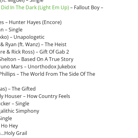
id In The Dark (Light Em Up)
– Fallout Boy –
s – Hunter Hayes (Encore)
n – Single
Ekko) – Unapologetic
 Ryan (ft. Wanz) – The Heist
re & Rick Ross) – Gift Of Gab 2
Shelton – Based On A True Story
runo Mars – Unorthodox Jukebox
 Phillips – The World From The Side Of The
as) – The Gifted
y Houser – How Country Feels
cker – Single
lithic Simphony
Single
 Ho Hey
a…Holy Grail