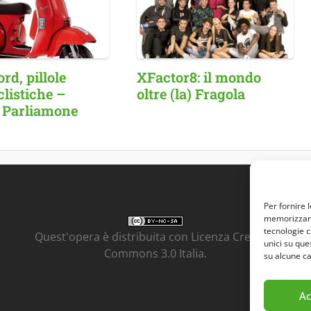
d, pillole
XFactor8: il mondo
listiche –
oltre (la) Fragola
 Parliamone
Per fornire 
memorizzare 
tecnologie c
Quest'opera è distribuita con Licenza
Creative
unici su que
Commons 3.0 Italia
.
su alcune ca
Ac