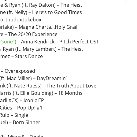
 & Ryan (ft. Ray Dalton) – The Heist
ne (ft. Nelly) – Here’s to Good Times
northodox Jukebox
mberlake) – Magna Charta…Holy Grail
ke – The 20/20 Experience
 Gone”)
– Anna Kendrick – Pitch Perfect OST
Ryan (ft. Mary Lambert) – The Heist
mez – Stars Dance
e
 – Overexposed
ft. Mac Miller) – DayDreamin’
nk (ft. Nate Ruess) – The Truth About Love
arris (ft. Ellie Goulding) – 18 Months
arli XCX) – Iconic EP
 Cities – Pop Up! #1
Rulo – Single
guel) – Born Sinner
ft. Miguel) – Single