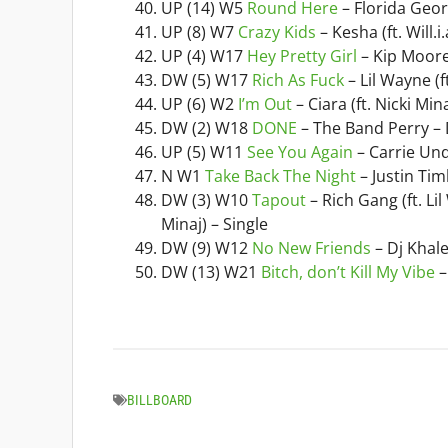
UP (14) W5
Round Here
– Florida Geor
UP (8) W7
Crazy Kids
– Kesha (ft. Will.
UP (4) W17
Hey Pretty Girl
– Kip Moore
DW (5) W17
Rich As Fuck
– Lil Wayne (f
UP (6) W2
I’m Out
– Ciara (ft. Nicki Min
DW (2) W18
DONE
– The Band Perry –
UP (5) W11
See You Again
– Carrie Un
N W1
Take Back The Night
– Justin Ti
DW (3) W10
Tapout
– Rich Gang (ft. Li
Minaj) – Single
DW (9) W12
No New Friends
– Dj Khale
DW (13) W21
Bitch, don’t Kill My Vibe
–
BILLBOARD