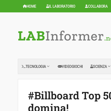
Vai
HOME
IL LABORATORIO
COLLABORA
al
contenuto
TECNOLOGIA
VIDEOGIOCHI
SCIENZA
#Billboard Top 5
domina!