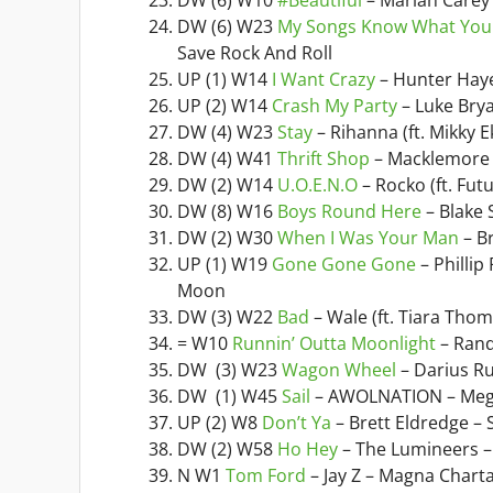
DW (6) W23
My Songs Know What You D
Save Rock And Roll
UP (1) W14
I Want Crazy
– Hunter Haye
UP (2) W14
Crash My Party
– Luke Brya
DW (4) W23
Stay
– Rihanna (ft. Mikky 
DW (4) W41
Thrift Shop
– Macklemore &
DW (2) W14
U.O.E.N.O
– Rocko (ft. Futu
DW (8) W16
Boys Round Here
– Blake 
DW (2) W30
When I Was Your Man
– B
UP (1) W19
Gone Gone Gone
– Phillip
Moon
DW (3) W22
Bad
– Wale (ft. Tiara Thom
= W10
Runnin’ Outta Moonlight
– Rand
DW (3) W23
Wagon Wheel
– Darius Ru
DW (1) W45
Sail
– AWOLNATION – Mega
UP (2) W8
Don’t Ya
– Brett Eldredge – 
DW (2) W58
Ho Hey
– The Lumineers –
N W1
Tom Ford
– Jay Z – Magna Chart