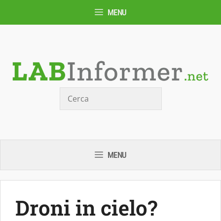
Vai
MENU
al
contenuto
Cerca
MENU
Droni in cielo?