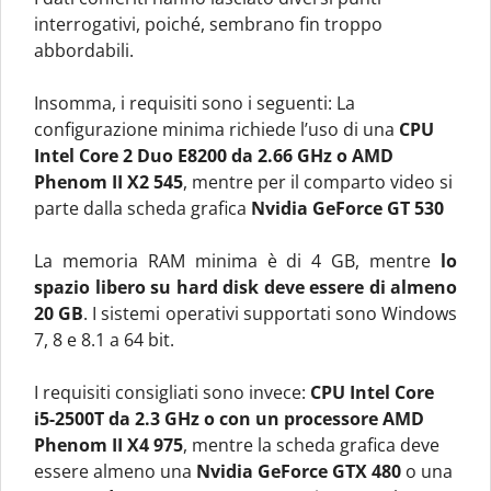
interrogativi, poiché, sembrano fin troppo
abbordabili.
Insomma, i requisiti sono i seguenti: La
configurazione minima richiede l’uso di una
CPU
Intel Core 2 Duo E8200 da 2.66 GHz o AMD
Phenom II X2 545
, mentre per il comparto video si
parte dalla scheda grafica
Nvidia GeForce GT 530
La memoria RAM minima è di 4 GB, mentre
lo
spazio libero su hard disk deve essere di almeno
20 GB
. I sistemi operativi supportati sono Windows
7, 8 e 8.1 a 64 bit.
I requisiti consigliati sono invece:
CPU Intel Core
i5-2500T da 2.3 GHz o con un processore AMD
Phenom II X4 975
, mentre la scheda grafica deve
essere almeno una
Nvidia GeForce GTX 480
o una