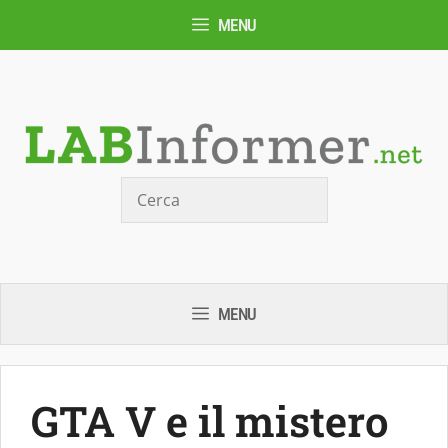
Vai
MENU
al
contenuto
Cerca
MENU
GTA V e il mistero