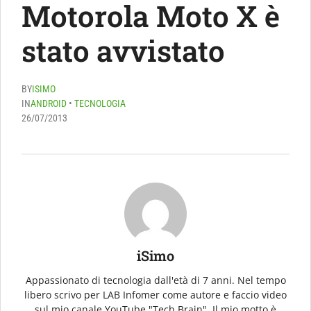
Motorola Moto X è
stato avvistato
BY
ISIMO
IN
ANDROID
•
TECNOLOGIA
26/07/2013
iSimo
Appassionato di tecnologia dall'età di 7 anni. Nel tempo
libero scrivo per LAB Infomer come autore e faccio video
sul mio canale YouTube "Tech Brain". Il mio motto è