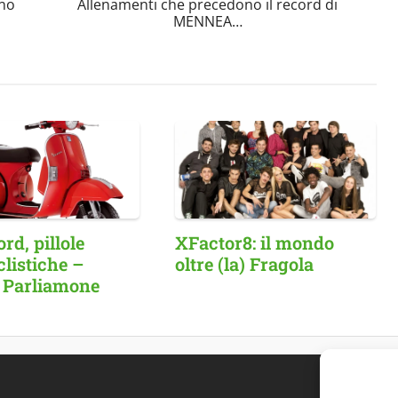
rno
Allenamenti che precedono il record di
MENNEA…
d, pillole
XFactor8: il mondo
listiche –
oltre (la) Fragola
 Parliamone