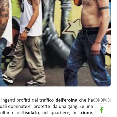
ingenti profitti del traffico
dell’eroina
che ha
CONDIVIDI
quali dominate e “protette” da una gang. Se una
oltanto nell’
isolato
, nel quartiere, nel
rione
,