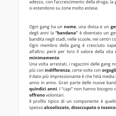
adesso, con l’accrescimento della droga, la 
si estendono su zone molto estese.
Ogni gang ha un
nome
, una divisa e un
ge
degli anni la
“bandana”
è diventato un ges
bandita negli stadi, nelle scuole, nei centri c
Ogni membro della gang è cresciuto sap
all’altro; però per loro il valore della vita
minimamente
.
Una volta arrestati, i ragazzini delle gang 
più con
indifferenza
, certe volte con
orgogl
Il dato più impressionante è che l’età media
anno in anno. Gran parte delle nuove ban
quindici anni
. I “capi” non hanno bisogno di 
offrono
volontari.
Il profilo tipico di un componente è quell
spesso
alcoolizzato, disoccupato o tossic