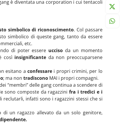
gang è diventata una corporation i cui tentacoli
sto simbolico di riconoscimento
. Col passare
to simbolico di queste gang, tanto da essere
ommerciali, etc.
endo di poter essere
ucciso
da un momento
 è così
insignificante
da non preoccuparsene
non esitano a
confessare
i propri crimini, per lo
io
; ma non
tradiscono
MAI i propri compagni.
 dei “membri” delle gang continua a scendere di
de sono composte da ragazzini
fra i tredici e i
reclutarli, infatti sono i ragazzini stessi che si
o di un ragazzo allevato da un solo genitore,
odipendente.