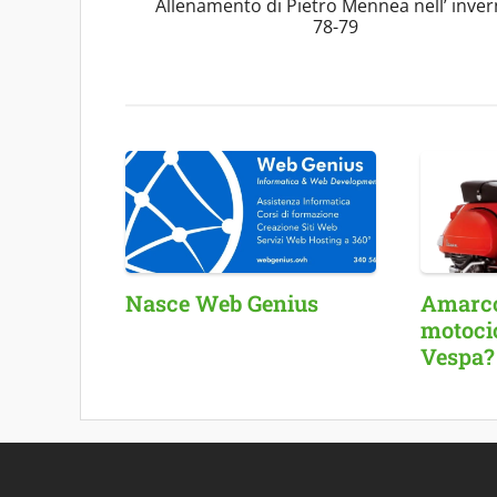
Allenamento di Pietro Mennea nell’ inve
78-79
Nasce Web Genius
Amarcor
motocic
Vespa?