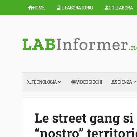
Vai
HOME
IL LABORATORIO
COLLABORA
al
contenuto
TECNOLOGIA
VIDEOGIOCHI
SCIENZA
Le street gang s
“nostro” territori