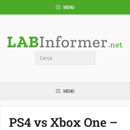
Vai
MENU
al
contenuto
Cerca
MENU
PS4 vs Xbox One –