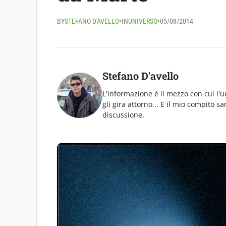
BY
STEFANO D'AVELLO
•
IN
UNIVERSO
•
05/08/2014
Stefano D'avello
L'informazione è il mezzo con cui l
gli gira attorno... E il mio compito s
discussione.