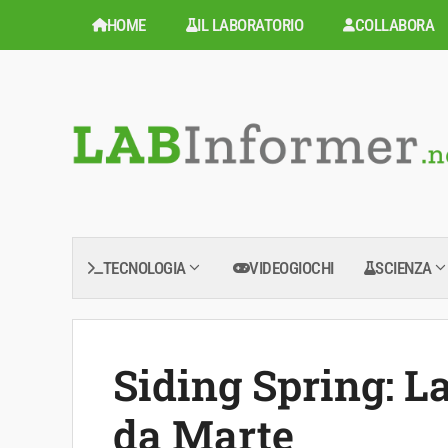
Vai
HOME
IL LABORATORIO
COLLABORA
al
contenuto
TECNOLOGIA
VIDEOGIOCHI
SCIENZA
Siding Spring: L
da Marte