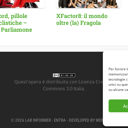
d, pillole
XFactor8: il mondo
listiche –
oltre (la) Fragola
 Parliamone
Per fornire 
memorizzare 
tecnologie c
Quest'opera è distribuita con Licenza
Creative
unici su que
Commons 3.0 Italia
.
su alcune ca
Ac
© 2026 LAB INFORMER -
ENTRA
- DEVELOPED BY
WEB GENIUS