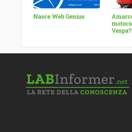
Nasce Web Genius
Amarcor
motocic
Vespa?