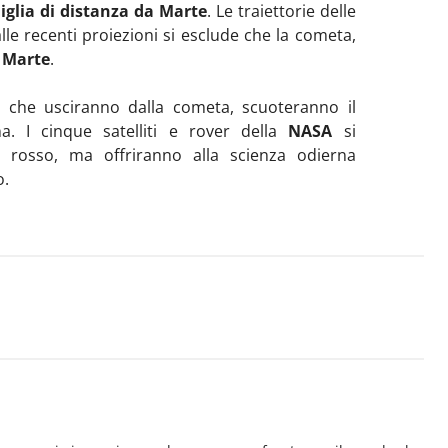
iglia di distanza da Marte
. Le traiettorie delle
e recenti proiezioni si esclude che la cometa,
a
Marte
.
as che usciranno dalla cometa, scuoteranno il
a. I cinque satelliti e rover della
NASA
si
 rosso, ma offriranno alla scienza odierna
o.