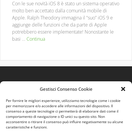
Con le sue novità iOS 8 è stato un sistema operativo
molto ben accettato dalla comunità mobile di
Apple. Ralph Theodory immagina il “suo” iOS 9 e
aggiunge delle funzioni che da parte di Apple
potrebbero essere implementate! Nonostante le
basi ...
Continua
Gestisci Consenso Cookie
Per fornire le migliori esperienze, utilizziamo tecnologie come i cookie
per memorizzare e/o accedere alle informazioni del dispositivo. Il
consenso a queste tecnologie ci permetterà di elaborare dati come il
comportamento di navigazione o ID unici su questo sito. Non
Quest'opera è distribuita con Licenza
Creative
acconsentire o ritirare il consenso può influire negativamente su alcune
Commons 3.0 Italia
.
caratteristiche e funzioni.