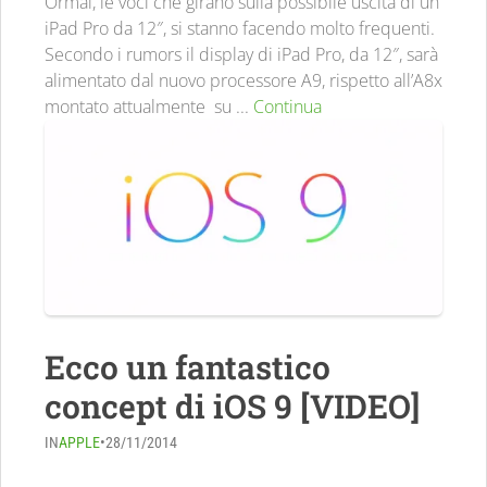
Ormai, le voci che girano sulla possibile uscita di un
iPad Pro da 12″, si stanno facendo molto frequenti.
Secondo i rumors il display di iPad Pro, da 12″, sarà
alimentato dal nuovo processore A9, rispetto all’A8x
montato attualmente su ...
Continua
Ecco un fantastico
concept di iOS 9 [VIDEO]
IN
APPLE
•
28/11/2014