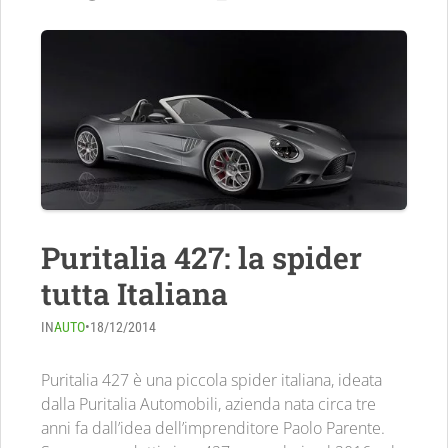
Puritalia 427: la spider
tutta Italiana
IN
AUTO
•
18/12/2014
Puritalia 427 è una piccola spider italiana, ideata
dalla Puritalia Automobili, azienda nata circa tre
anni fa dall’idea dell’imprenditore Paolo Parente.