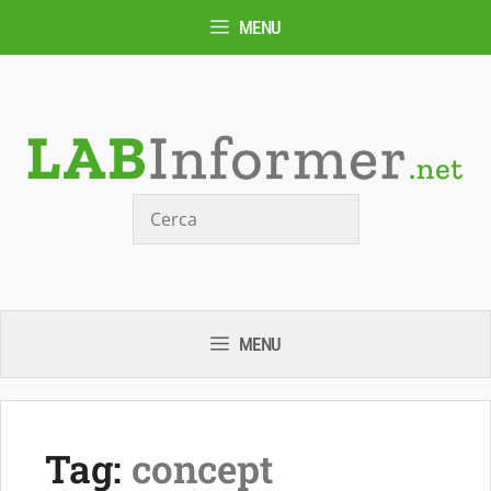
Vai
MENU
al
contenuto
Cerca
MENU
Tag:
concept