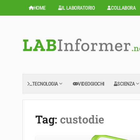
Vai
HOME
IL LABORATORIO
COLLABORA
al
contenuto
TECNOLOGIA
VIDEOGIOCHI
SCIENZA
Tag:
custodie