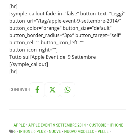
[hr]
[symple_callout fade_in=”false” button_text=”Leggi”
button_url=”/tag/apple-event-9-settembre-2014/”
button_color=”orange” button_size=”default”
button_border_radius=”3px” button_target=”self”
button_rel=”” button_icon_left=””
button_icon_right=””]
Tutto sull’Apple Event del 9 Settembre
[/symple_callout]
[hr]
CONDIVIDI
APPLE
•
APPLE EVENT 9 SETTEMBRE 2014
•
CUSTODIE
•
IPHONE
6
•
IPHONE 6 PLUS
•
NUOVE
•
NUOVO MODELLO
•
PELLE
•