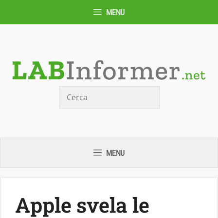
Vai
MENU
al
contenuto
Cerca
MENU
Apple svela le