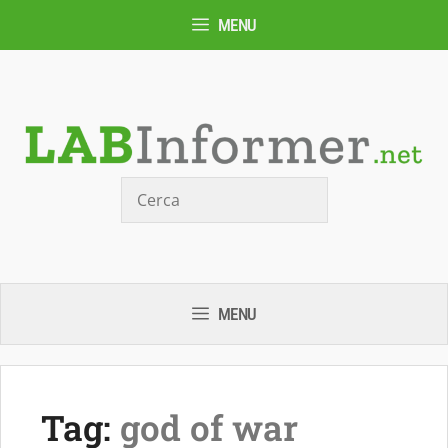
Vai
MENU
al
contenuto
Cerca
MENU
Tag:
god of war