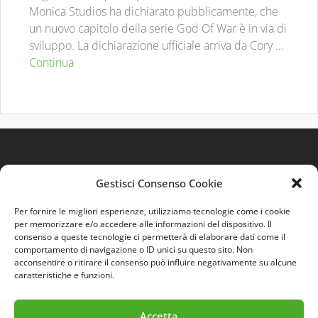
Monica Studios ha dichiarato pubblicamente, che
un nuovo capitolo della serie God Of War è in via di
sviluppo. La dichiarazione ufficiale arriva da Cory ...
Continua
Gestisci Consenso Cookie
Per fornire le migliori esperienze, utilizziamo tecnologie come i cookie
per memorizzare e/o accedere alle informazioni del dispositivo. Il
consenso a queste tecnologie ci permetterà di elaborare dati come il
comportamento di navigazione o ID unici su questo sito. Non
Quest'opera è distribuita con Licenza
Creative
acconsentire o ritirare il consenso può influire negativamente su alcune
Commons 3.0 Italia
.
caratteristiche e funzioni.
Accetta