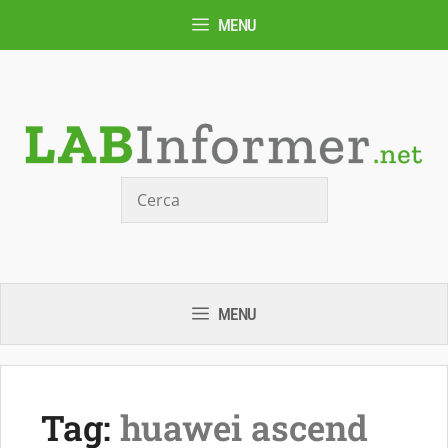
Vai
MENU
al
contenuto
Cerca
MENU
Tag:
huawei ascend