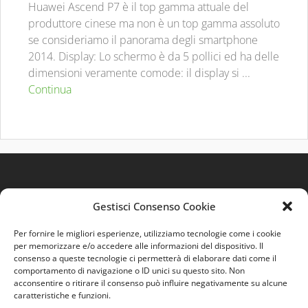
Huawei Ascend P7 è il top gamma attuale del
produttore cinese ma non è un top gamma assoluto
se consideriamo il panorama degli smartphone
2014. Display: Lo schermo è da 5 pollici ed ha delle
dimensioni veramente comode: il display si ...
Continua
Gestisci Consenso Cookie
Per fornire le migliori esperienze, utilizziamo tecnologie come i cookie
per memorizzare e/o accedere alle informazioni del dispositivo. Il
consenso a queste tecnologie ci permetterà di elaborare dati come il
comportamento di navigazione o ID unici su questo sito. Non
Quest'opera è distribuita con Licenza
Creative
acconsentire o ritirare il consenso può influire negativamente su alcune
Commons 3.0 Italia
.
caratteristiche e funzioni.