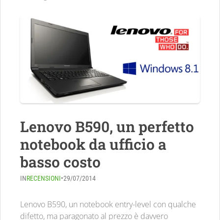
Lenovo B590, un perfetto
notebook da ufficio a
basso costo
IN
RECENSIONI
•
29/07/2014
Lenovo B590, un notebook entry-level con qualche
difetto, ma paragonato al prezzo è davvero