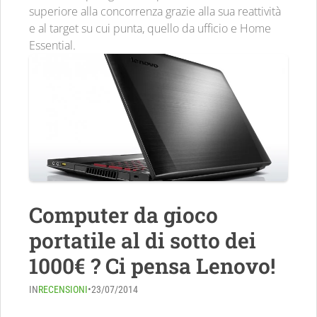
superiore alla concorrenza grazie alla sua reattività
e al target su cui punta, quello da ufficio e Home
Essential.
Computer da gioco
portatile al di sotto dei
1000€ ? Ci pensa Lenovo!
IN
RECENSIONI
•
23/07/2014