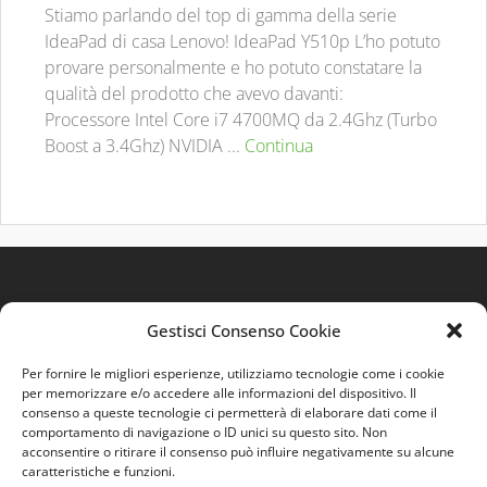
Stiamo parlando del top di gamma della serie
IdeaPad di casa Lenovo! IdeaPad Y510p L’ho potuto
provare personalmente e ho potuto constatare la
qualità del prodotto che avevo davanti:
Processore Intel Core i7 4700MQ da 2.4Ghz (Turbo
Boost a 3.4Ghz) NVIDIA ...
Continua
Gestisci Consenso Cookie
Per fornire le migliori esperienze, utilizziamo tecnologie come i cookie
per memorizzare e/o accedere alle informazioni del dispositivo. Il
consenso a queste tecnologie ci permetterà di elaborare dati come il
comportamento di navigazione o ID unici su questo sito. Non
Quest'opera è distribuita con Licenza
Creative
acconsentire o ritirare il consenso può influire negativamente su alcune
Commons 3.0 Italia
.
caratteristiche e funzioni.