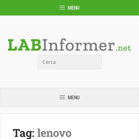
Vai
MENU
al
contenuto
Cerca
MENU
Tag:
lenovo