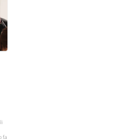
li
o fa