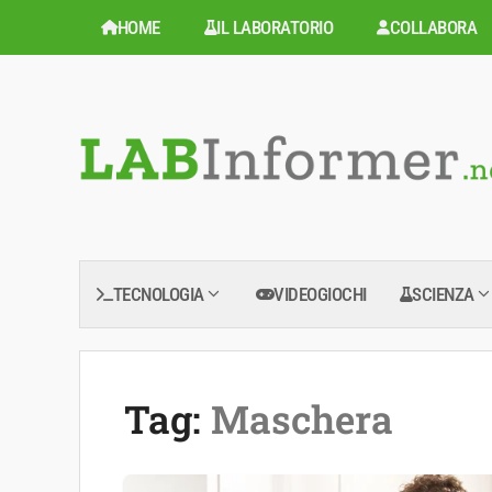
Vai
HOME
IL LABORATORIO
COLLABORA
al
contenuto
TECNOLOGIA
VIDEOGIOCHI
SCIENZA
Tag:
Maschera