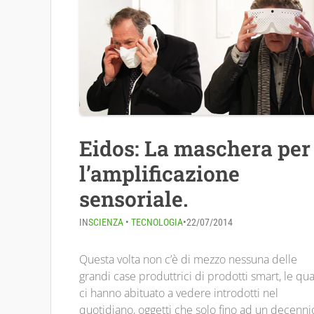
Eidos: La maschera per
l’amplificazione
sensoriale.
IN
SCIENZA
•
TECNOLOGIA
•
22/07/2014
Questa volta non c’è di mezzo nessuna delle
grandi case produttrici di prodotti smart, le qua
ci hanno abituato a vedere introdotti nel
quotidiano, oggetti che solo fino ad un decenni