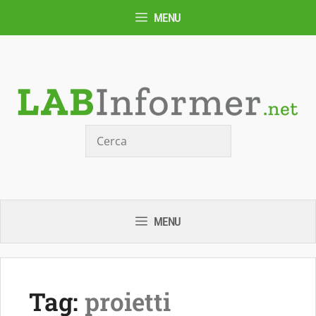
Vai
MENU
al
contenuto
Cerca
MENU
Tag:
proietti