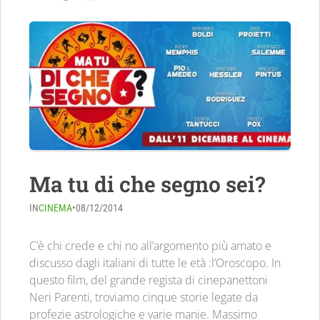
Ma tu di che segno sei?
IN
CINEMA
•
08/12/2014
C’è chi crede e chi no all’argomento più amato e
discusso dagli italiani di tutte le età :l’Oroscopo. In
questo film, del grande regista di cinepanettoni
Neri Parenti, troviamo cinque storie legate da
profezie astrologiche e varie manie. Massimo