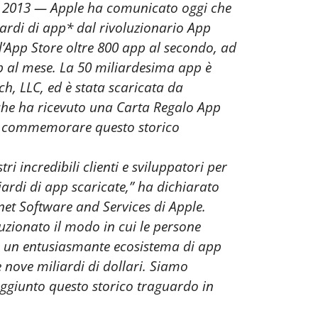
 2013 — Apple ha comunicato oggi che
liardi di app* dal rivoluzionario App
ll’App Store oltre 800 app al secondo, ad
pp al mese. La 50 miliardesima app è
h, LLC, ed è stata scaricata da
he ha ricevuto una Carta Regalo App
per commemorare questo storico
tri incredibili clienti e sviluppatori per
iardi di app scaricate,” ha dichiarato
net Software and Services di Apple.
zionato il modo in cui le persone
to un entusiasmante ecosistema di app
e nove miliardi di dollari. Siamo
aggiunto questo storico traguardo in