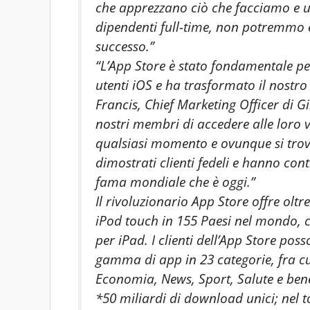
che apprezzano ciò che facciamo e u
dipendenti full-time, non potremmo e
successo.”
“L’App Store è stato fondamentale per
utenti iOS e ha trasformato il nostro
Francis, Chief Marketing Officer di G
nostri membri di accedere alle loro ve
qualsiasi momento e ovunque si trovin
dimostrati clienti fedeli e hanno cont
fama mondiale che è oggi.”
Il rivoluzionario App Store offre oltr
iPod touch in 155 Paesi nel mondo, c
per iPad. I clienti dell’App Store poss
gamma di app in 23 categorie, fra cui
Economia, News, Sport, Salute e bene
*50 miliardi di download unici; nel 