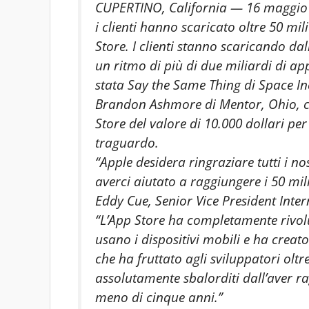
CUPERTINO, California — 16 maggio
i clienti hanno scaricato oltre 50 mi
Store. I clienti stanno scaricando da
un ritmo di più di due miliardi di a
stata Say the Same Thing di Space Inc
Brandon Ashmore di Mentor, Ohio, c
Store del valore di 10.000 dollari 
traguardo.
“Apple desidera ringraziare tutti i nos
averci aiutato a raggiungere i 50 mil
Eddy Cue, Senior Vice President Inter
“L’App Store ha completamente rivolu
usano i dispositivi mobili e ha crea
che ha fruttato agli sviluppatori oltr
assolutamente sbalorditi dall’aver r
meno di cinque anni.”