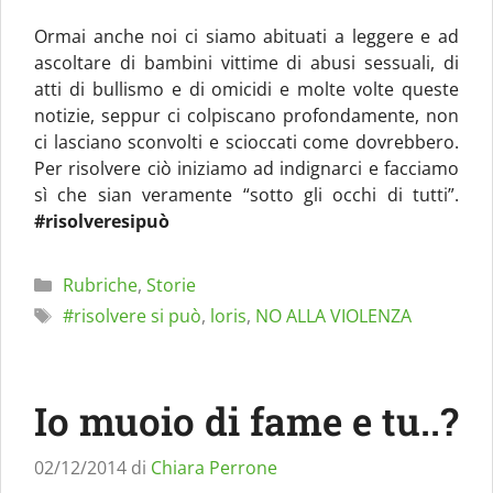
Ormai anche noi ci siamo abituati a leggere e ad
ascoltare di bambini vittime di abusi sessuali, di
atti di bullismo e di omicidi e molte volte queste
notizie, seppur ci colpiscano profondamente, non
ci lasciano sconvolti e scioccati come dovrebbero.
Per risolvere ciò iniziamo ad indignarci e facciamo
sì che sian veramente “sotto gli occhi di tutti”.
#risolveresipuò
Categorie
Rubriche
,
Storie
Tag
#risolvere si può
,
loris
,
NO ALLA VIOLENZA
Io muoio di fame e tu..?
02/12/2014
di
Chiara Perrone