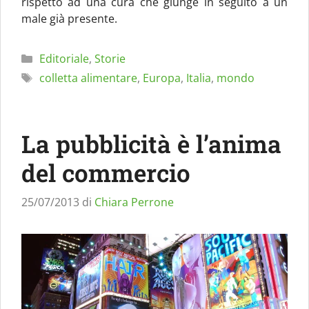
rispetto ad una cura che giunge in seguito a un
male già presente.
Categorie
Editoriale
,
Storie
Tag
colletta alimentare
,
Europa
,
Italia
,
mondo
La pubblicità è l’anima
del commercio
25/07/2013
di
Chiara Perrone