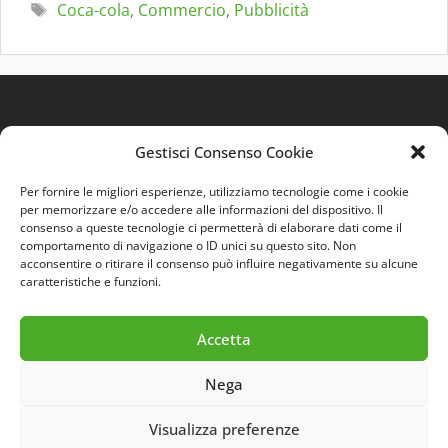
Tag
Coca-cola
,
Commercio
,
Pubblicità
Gestisci Consenso Cookie
Per fornire le migliori esperienze, utilizziamo tecnologie come i cookie
per memorizzare e/o accedere alle informazioni del dispositivo. Il
consenso a queste tecnologie ci permetterà di elaborare dati come il
comportamento di navigazione o ID unici su questo sito. Non
Quest'opera è distribuita con Licenza
Creative
acconsentire o ritirare il consenso può influire negativamente su alcune
Commons 3.0 Italia
.
caratteristiche e funzioni.
Accetta
Nega
Visualizza preferenze