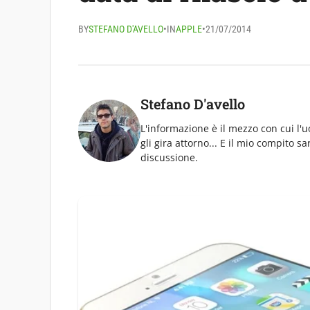
BY
STEFANO D'AVELLO
•
IN
APPLE
•
21/07/2014
Stefano D'avello
L'informazione è il mezzo con cui l
gli gira attorno... E il mio compito s
discussione.