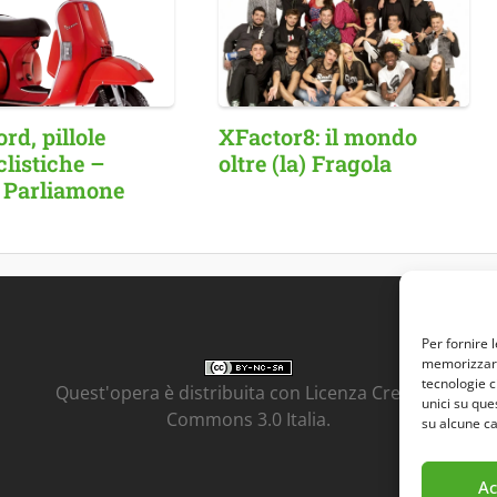
d, pillole
XFactor8: il mondo
listiche –
oltre (la) Fragola
 Parliamone
Per fornire 
memorizzare 
tecnologie c
Quest'opera è distribuita con Licenza
Creative
unici su que
Commons 3.0 Italia
.
su alcune ca
Ac