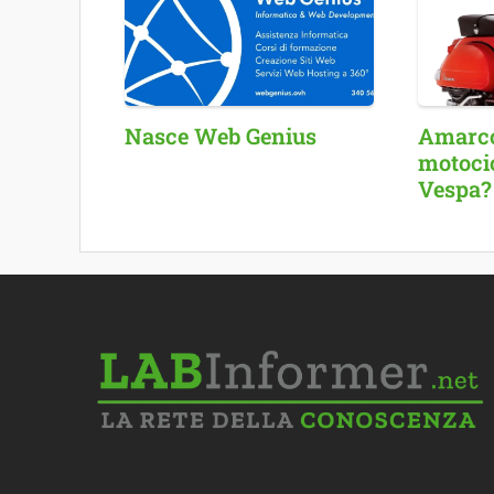
Nasce Web Genius
Amarcor
motocic
Vespa?