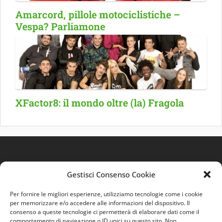
Amarcord, pillole motociclistiche –
Vespa? Parliamone
XFactor8: il mondo oltre (la) Fragola
Gestisci Consenso Cookie
Per fornire le migliori esperienze, utilizziamo tecnologie come i cookie
per memorizzare e/o accedere alle informazioni del dispositivo. Il
consenso a queste tecnologie ci permetterà di elaborare dati come il
comportamento di navigazione o ID unici su questo sito. Non