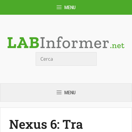
Vai
MENU
al
contenuto
Cerca
MENU
Nexus 6: Tra