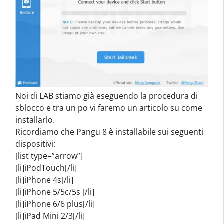
Noi di LAB stiamo già eseguendo la procedura di
sblocco e tra un po vi faremo un articolo su come
installarlo.
Ricordiamo che Pangu 8 è installabile sui seguenti
dispositivi:
[list type=”arrow”]
[li]iPodTouch[/li]
[li]iPhone 4s[/li]
[li]iPhone 5/5c/5s [/li]
[li]iPhone 6/6 plus[/li]
[li]iPad Mini 2/3[/li]