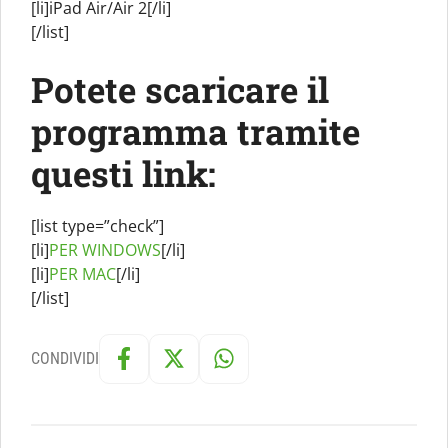
[li]iPad Air/Air 2[/li]
[/list]
Potete scaricare il
programma tramite
questi link:
[list type=”check”]
[li]
PER WINDOWS
[/li]
[li]
PER MAC
[/li]
[/list]
CONDIVIDI