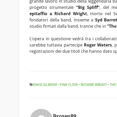
grande lavoro in studio della leggendaria b
progetto strumentale
“Big Spliff”
, del m
epitaffio a Richard Wright
, morto nel S
fondatori della band, insieme a
Syd Barre
studio firmati dalla band, tranne che in
“The
L’opera in questione vedrà tra i collaborat
sarebbe tuttavia partecipe
Roger Waters
, 
registrazioni dei due titoli che hanno dato 
DAVID GILMOUR
•
PINK FLOYD
•
RICHARD WRIGHT
•
THE 
Brozen89