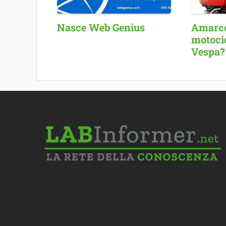
Nasce Web Genius
Amarcor
motocic
Vespa?