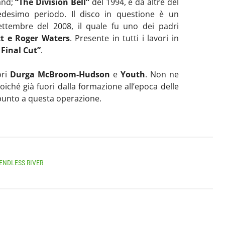
and;
“The Division Bell”
del 1994, e da altre del
edesimo periodo. Il disco in questione è un
ettembre del 2008, il quale fu uno dei padri
tt e Roger Waters
. Presente in tutti i lavori in
 Final Cut”
.
ori
Durga McBroom-Hudson
e
Youth
. Non ne
poiché già fuori dalla formazione all’epoca delle
spunto a questa operazione.
ENDLESS RIVER