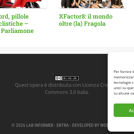
d, pillole
XFactor8: il mondo
listiche –
oltre (la) Fragola
 Parliamone
Per fornire 
memorizzare 
tecnologie c
Quest'opera è distribuita con Licenza
Creative
unici su que
Commons 3.0 Italia
.
su alcune ca
Ac
© 2026 LAB INFORMER -
ENTRA
- DEVELOPED BY
WEB GENIUS