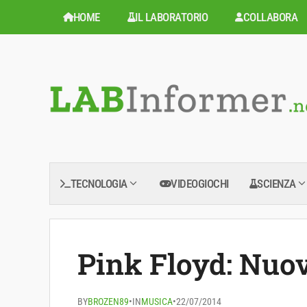
Vai
HOME
IL LABORATORIO
COLLABORA
al
contenuto
TECNOLOGIA
VIDEOGIOCHI
SCIENZA
Pink Floyd: Nuov
BY
BROZEN89
•
IN
MUSICA
•
22/07/2014