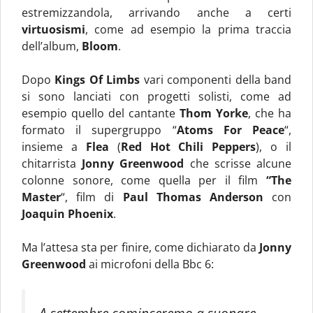
estremizzandola, arrivando anche a certi
virtuosismi
, come ad esempio la prima traccia
dell’album,
Bloom
.
Dopo
Kings Of Limbs
vari componenti della band
si sono lanciati con progetti solisti, come ad
esempio quello del cantante
Thom Yorke
, che ha
formato il supergruppo “
Atoms For Peace
“,
insieme a
Flea
(
Red Hot Chili Peppers
), o il
chitarrista
Jonny Greenwood
che scrisse alcune
colonne sonore, come quella per il film
“The
Master
“, film di
Paul Thomas Anderson
con
Joaquin Phoenix
.
Ma l’attesa sta per finire, come dichiarato da
Jonny
Greenwood
ai microfoni della Bbc 6:
A settembre cominceremo a suonare,