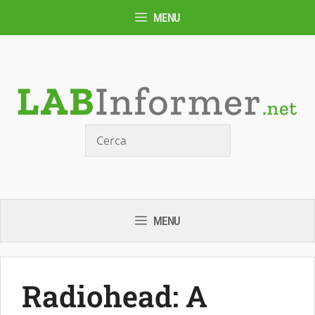
Vai
MENU
al
contenuto
Cerca
MENU
Radiohead: A