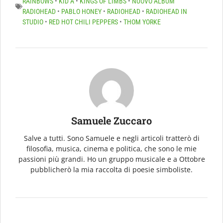
RAINBOWS
•
KID A
•
KINGS OF LIMBS
•
NUOVO ALBUM
RADIOHEAD
•
PABLO HONEY
•
RADIOHEAD
•
RADIOHEAD IN
STUDIO
•
RED HOT CHILI PEPPERS
•
THOM YORKE
Samuele Zuccaro
Salve a tutti. Sono Samuele e negli articoli tratterò di
filosofia, musica, cinema e politica, che sono le mie
passioni più grandi. Ho un gruppo musicale e a Ottobre
pubblicherò la mia raccolta di poesie simboliste.