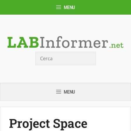
Vai
MENU
al
contenuto
Cerca
MENU
Project Space