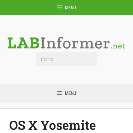
Vai
MENU
al
contenuto
Cerca
MENU
OS X Yosemite