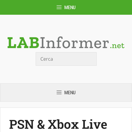
Vai
MENU
al
contenuto
Cerca
MENU
PSN & Xbox Live