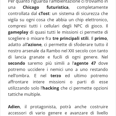
Per quanto riguarda l’ambientazione ci troviamo in
una
Chicago futuristica
, completamente
controllata dal
cTost
: un sistema di sicurezza che
vigila su ogni cosa che abbia un chip elettronico,
compresi tutti i cellulari degli NPC di gioco. Il
gameplay
di quasi tutti le missioni ci permette di
scegliere o mixare fra
tre principali stili
. Il
primo
,
adatto all
’azione
, ci permette di sfoderare tutto il
nostro arsenale da Rambo nel XXI secolo con tanto
di lancia granate e fucili di ogni genere. Nel
secondo
saremo più simili a l’
agente 47
dove
potremo uccidere i nemici uno a uno restando
nell’ombra. E nel
terzo
ed ultimo potremo
affrontare intere missioni o parti di esse
utilizzando solo l’
hacking
che ci permette opzioni
tattiche multiple.
Adien
, il protagonista, potrà anche costruire
accessori di vario genere e avanzare di livello