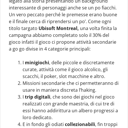
legato alla storia presentando un background
interessante di personaggi anche se un po fiacchi.
Un vero peccato perché le premesse erano buone
e il finale cerca di riprendersi un po’. Come ogni
titolo targato
Ubisoft Montreal,
una volta finita la
campagna abbiamo completato solo il 30% del
gioco infatti il gioco ci propone attività secondarie
a go go divise in 4 categorie principali:
I
minigiochi
, delle piccole e discretamente
curate, attività come il gioco alcolico, gli
scacchi, il poker, slot macchine e altro.
Missioni secondarie che ci permetteranno di
usare in maniera discreta l’haking.
I
trip digitali
, che sono dei giochi nel gioco
realizzati con grande maestria, di cui tre di
essi hanno addirittura un albero progressi a
loro dedicato.
E in fondo gli odiati
collezionabili
, fin troppi