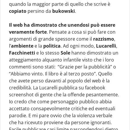
quando la maggior parte di quello che scrive è
copiato
persino da
bukowski
.
Il web ha dimostrato che unendosi può essere
veramente forte
. Pensate a cosa si può fare con
argomenti di grande spessore come il
razzismo
,
l’
ambiente
e la
politica
. Ad ogni modo,
Lucarelli
,
Facchinetti
e lo stesso
Sole
hanno dimostrato un
atteggiamento alquanto infantile visto che i loro
commenti sono stati: “Grazie per la pubblicità” o
“Abbiamo vinto. Il libro è al terzo posto”. Quello
che avete perso davanti al popolo del web è la
credibilità. La Lucarelli pubblica su facebook
screenshot di gente che la offende pesantemente.
Io credo che come personaggio pubblico abbia
accettato consapevolmente critiche ed eventuali
parodie. E mi pare ovvio che la violenza verbale
che ha ricevuto proviene da persone ignoranti.
Facile pubblicare casi limite nascondendosi dietro