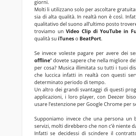
giorni.
Molti li utilizzano solo per ascoltare gratu
sia di alta qualità. In realtà non è così. Inf
qualitativo del suono all’ultimo posto trov
troviamo un
Video Clip di YouTube in F
qualità su
iTunes
o
BeatPort
.
Se invece voleste pagare per avere dei ser
offline
” dovete sapere che nella migliore del
per cosa? Musica illimitata su tutti i tuoi d
che luccica infatti in realtà con questi ser
determinato periodo di tempo.
Un altro dei grandi svantaggi di questi prog
applicazioni, i loro player, con Deezer biso
usare l’estenzione per Google Chrome per sen
Supponiamo invece che una persona un bel
servizi, molti direbbero che non c’è niente 
Infatti se decidessi di scindere il contrat