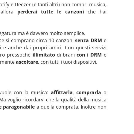
tify e Deezer (e tanti altri) non compri musica,
 allora
perderai tutte le canzoni
che hai
fregatura ma è davvero molto semplice.
e si comprano circa 10 canzoni
senza DRM
e
tivi e anche dai propri amici. Con questi servizi
ro pressoché
illimitato
di brani
con i DRM
e
lamente
ascoltare
, con tutti i tuoi dispositivi.
 vuole con la musica:
affittarla
,
comprarla
o
Ma voglio ricordarvi che la qualità della musica
 paragonabile
a quella comprata. Inoltre non