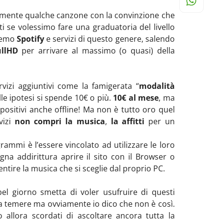
itamente qualche canzone con la convinzione che
atti se volessimo fare una graduatoria del livello
eremo
Spotify
e servizi di questo genere, salendo
ullHD
per arrivare al massimo (o quasi) della
vizi aggiuntivi come la famigerata “
modalità
le ipotesi si spende 10€ o più.
10€ al mese
, ma
ispositivi anche offline! Ma non è tutto oro quel
vizi
non compri la musica
,
la affitti
per un
rammi è l’essere vincolato ad utilizzare le loro
gna addirittura aprire il sito con il Browser o
tire la musica che si sceglie dal proprio PC.
 giorno smetta di voler usufruire di questi
da temere ma ovviamente io dico che non è così.
to allora scordati di ascoltare ancora tutta la