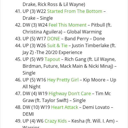
Drake, Rick Ross & Lil Wayne)
UP (3) W22
Started From The Bottom
–
Drake – Single
DW (3) W24
Feel This Moment
– Pitbull (ft.
Christina Aguilera) – Global Warming
UP (5) W17
DONE
– Band Perry – Done
UP (3) W26
Suit & Tie
– Justin Timberlake (ft.
Jay Z) -The 20/20 Experience
UP (5) W9
Tapout
– Rich Gang (ft. Lil Wayne,
Birdman, Future, Mack Main & Nicki Minaj) –
Single
UP (5) W16
Hey Pretty Girl
– Kip Moore – Up
All Night
DW (4) W19
Highway Don’t Care
– Tim Mc
Graw (ft. Taylor Swift) – Single
DW (10) W19
Heart Attack
– Demi Lovato –
DEMI
UP (4) W6
Crazy Kids
– Kesha (ft. Will. I. Am) –
Warrior