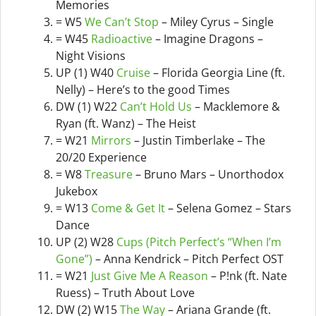
Memories
= W5
We Can’t Stop
– Miley Cyrus – Single
= W45
Radioactive
– Imagine Dragons –
Night Visions
UP (1) W40
Cruise
– Florida Georgia Line (ft.
Nelly) – Here’s to the good Times
DW (1) W22
Can’t Hold Us
– Macklemore &
Ryan (ft. Wanz) – The Heist
= W21
Mirrors
– Justin Timberlake – The
20/20 Experience
= W8
Treasure
– Bruno Mars – Unorthodox
Jukebox
= W13
Come & Get It
– Selena Gomez – Stars
Dance
UP (2) W28
Cups (Pitch Perfect’s “When I’m
Gone”)
– Anna Kendrick – Pitch Perfect OST
= W21
Just Give Me A Reason
– P!nk (ft. Nate
Ruess) – Truth About Love
DW (2) W15
The Way
– Ariana Grande (ft.