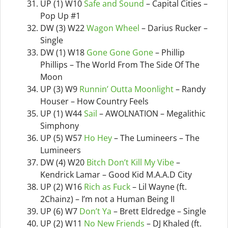
UP (1) W10
Safe and Sound
– Capital Cities –
Pop Up #1
DW (3) W22
Wagon Wheel
– Darius Rucker –
Single
DW (1) W18
Gone Gone Gone
– Phillip
Phillips – The World From The Side Of The
Moon
UP (3) W9
Runnin’ Outta Moonlight
– Randy
Houser – How Country Feels
UP (1) W44
Sail
– AWOLNATION – Megalithic
Simphony
UP (5) W57
Ho Hey
– The Lumineers – The
Lumineers
DW (4) W20
Bitch Don’t Kill My Vibe
–
Kendrick Lamar – Good Kid M.A.A.D City
UP (2) W16
Rich as Fuck
– Lil Wayne (ft.
2Chainz) – I’m not a Human Being II
UP (6) W7
Don’t Ya
– Brett Eldredge – Single
UP (2) W11
No New Friends
– DJ Khaled (ft.