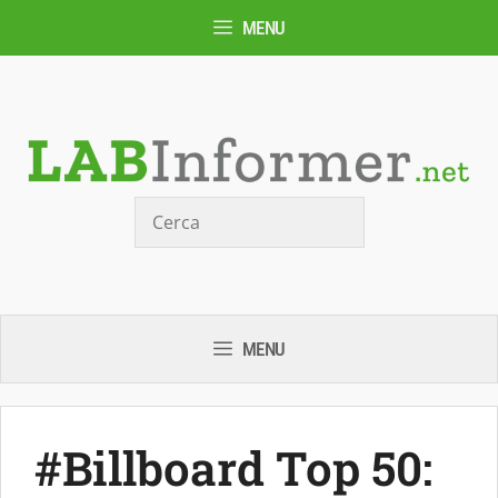
Vai
MENU
al
contenuto
Cerca
MENU
#Billboard Top 50: