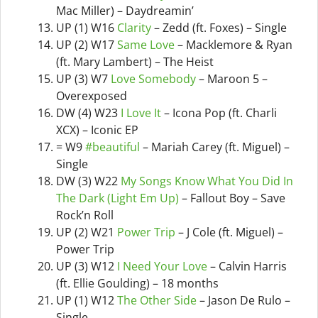
Mac Miller) – Daydreamin’
UP (1) W16
Clarity
– Zedd (ft. Foxes) – Single
UP (2) W17
Same Love
– Macklemore & Ryan
(ft. Mary Lambert) – The Heist
UP (3) W7
Love Somebody
– Maroon 5 –
Overexposed
DW (4) W23
I Love It
– Icona Pop (ft. Charli
XCX) – Iconic EP
= W9
#beautiful
– Mariah Carey (ft. Miguel) –
Single
DW (3) W22
My Songs Know What You Did In
The Dark (Light Em Up)
– Fallout Boy – Save
Rock’n Roll
UP (2) W21
Power Trip
– J Cole (ft. Miguel) –
Power Trip
UP (3) W12
I Need Your Love
– Calvin Harris
(ft. Ellie Goulding) – 18 months
UP (1) W12
The Other Side
– Jason De Rulo –
Single