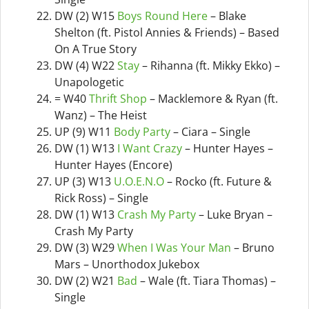
DW (2) W15
Boys Round Here
– Blake
Shelton (ft. Pistol Annies & Friends) – Based
On A True Story
DW (4) W22
Stay
– Rihanna (ft. Mikky Ekko) –
Unapologetic
= W40
Thrift Shop
– Macklemore & Ryan (ft.
Wanz) – The Heist
UP (9) W11
Body Party
– Ciara – Single
DW (1) W13
I Want Crazy
– Hunter Hayes –
Hunter Hayes (Encore)
UP (3) W13
U.O.E.N.O
– Rocko (ft. Future &
Rick Ross) – Single
DW (1) W13
Crash My Party
– Luke Bryan –
Crash My Party
DW (3) W29
When I Was Your Man
– Bruno
Mars – Unorthodox Jukebox
DW (2) W21
Bad
– Wale (ft. Tiara Thomas) –
Single