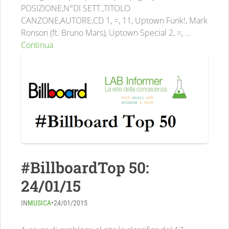
POSIZIONE,N°DI SETT.,TITOLO
CANZONE,AUTORE,CD 1, =, 11, Uptown Funk!, Mark
Ronson (ft. Bruno Mars), Uptown Special 2, =, ...
Continua
#BillboardTop 50:
24/01/15
IN
MUSICA
•
24/01/2015