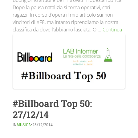
Buongiorno a tutti e ben ritrovati in questa rubrica
Dopo la pausa natalizia si torna operativi, cari
ragazzi. In corso d’opera il mio articolo sui non
vincitori di XF8, ma intanto riprendiamo la nostra
classifica da dove l’abbiamo lasciata. O ...
Continua
#Billboard Top 50:
27/12/14
IN
MUSICA
•
28/12/2014