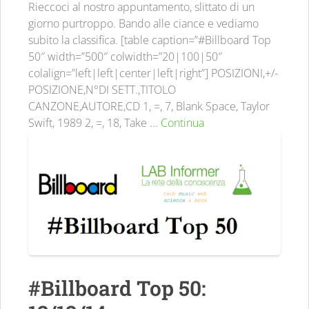
Rieccoci al nostro appuntamento, slittato di un
giorno purtroppo. Bando alle ciance e vediamo
subito la classifica. [table caption=”#Billboard Top
50″ width=”500″ colwidth=”20|100|50″
colalign=”left|left|center|left|right”] POSIZIONI,+/-
POSIZIONE,N°DI SETT.,TITOLO
CANZONE,AUTORE,CD 1, =, 7, Blank Space, Taylor
Swift, 1989 2, =, 18, Take ...
Continua
#Billboard Top 50: