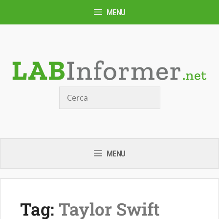
Vai
MENU
al
contenuto
Cerca
MENU
Tag:
Taylor Swift