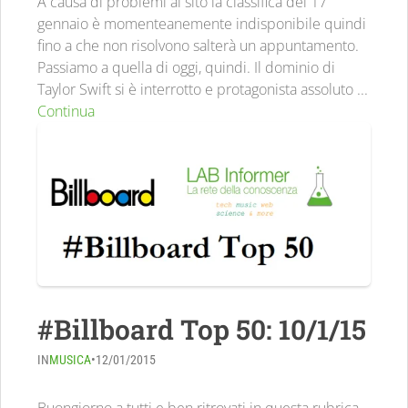
A causa di problemi al sito la classifica del 17
gennaio è momenteanemente indisponibile quindi
fino a che non risolvono salterà un appuntamento.
Passiamo a quella di oggi, quindi. Il dominio di
Taylor Swift si è interrotto e protagonista assoluto ...
Continua
#Billboard Top 50: 10/1/15
IN
MUSICA
•
12/01/2015