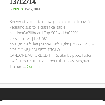
13/12/14
IN
MUSICA
•
15/12/2014
Benvenuti a questa nuova puntata ricca di novità.
Vediamo subito la classifica [table
caption=”#Billboard Top 50″ width=”500″
colwidth=”20|100|50″
colalign=”left|left|center|left|right”] POSIZIONI,+/-
POSIZIONE,N°DI SETT.,TITOLO
CANZONE,AUTORE,CD 1, =, 5, Blank Space, Taylor
Swift, 1989 2, =, 21, All About That Bass, Meghan
Trainor, ...
Continua