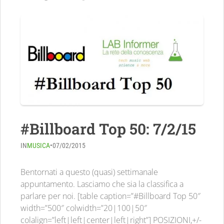
#Billboard Top 50: 7/2/15
IN
MUSICA
•
07/02/2015
Bentornati a questo (quasi) settimanale
appuntamento. Lasciamo che sia la classifica a
parlare per noi. [table caption=”#Billboard Top 50″
width=”500″ colwidth=”20|100|50″
colalign=”left|left|center|left|right”] POSIZIONI,+/-