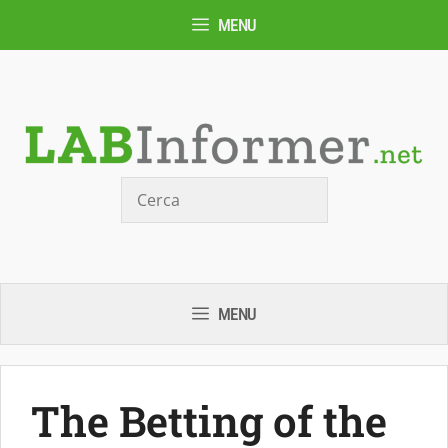
Vai
MENU
al
contenuto
Cerca
MENU
The Betting of the