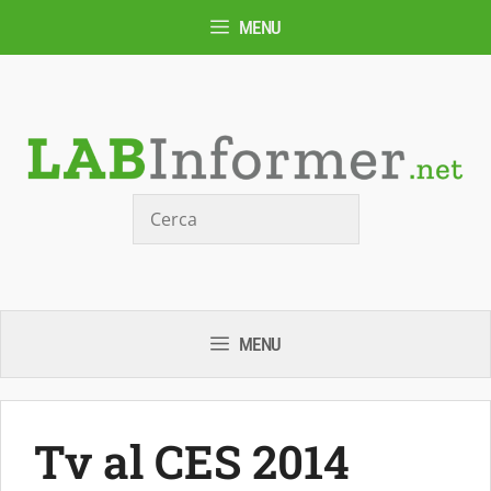
Vai
MENU
al
contenuto
Cerca
MENU
Tv al CES 2014