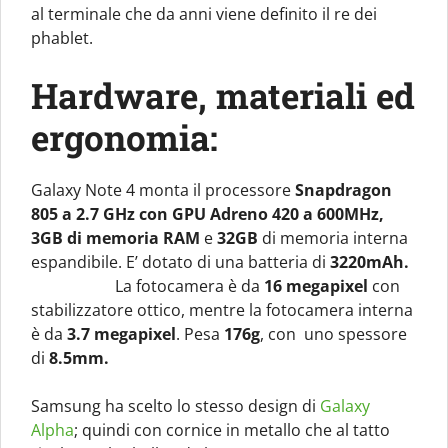
al terminale che da anni viene definito il re dei
phablet.
Hardware, materiali ed
ergonomia:
Galaxy Note 4 monta il processore
Snapdragon
805 a 2.7 GHz con GPU Adreno 420 a 600MHz,
3GB di memoria RAM
e
32GB
di memoria interna
espandibile. E’ dotato di una batteria di
3220mAh.
La fotocamera è da
16 megapixel
con
stabilizzatore ottico, mentre la fotocamera interna
è da
3.7 megapixel
. Pesa
176g
, con uno spessore
di
8.5mm.
Samsung ha scelto lo stesso design di
Galaxy
Alpha
; quindi con cornice in metallo che al tatto