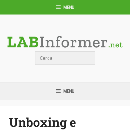
Vai
MENU
al
contenuto
Cerca
MENU
Unboxing e